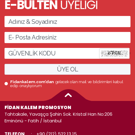
E-BÜLTEN
ÜYELİĞİ
l
ÜYE OL
Fidankalem.com’dan
gelecek olan mail ve bildirimleri kabul
edip onaylıyorum
FİDAN KALEM PROMOSYON
Tahtakale, Yavaşça Şahin Sok. Kristal Han No:206
Eminönü - Fatih / İstanbul
TELEFON
:
+90 (212) 522 13 15