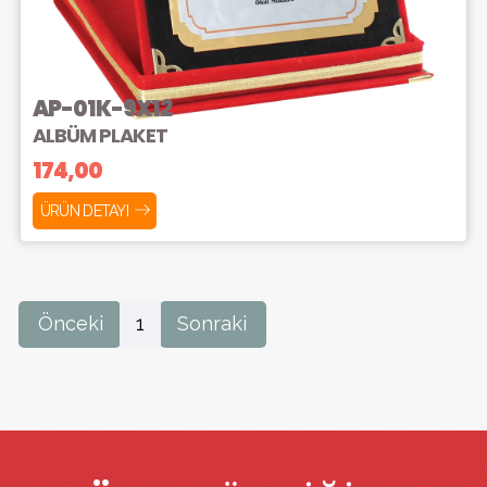
AP-01K-9X12
ALBÜM PLAKET
174,00
ÜRÜN DETAYI
Önceki
1
Sonraki