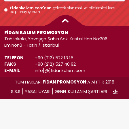
Fidankalem.com’dan
gelecek olan mail ve bildirimleri kabul
edip onaylıyorum
FİDAN KALEM PROMOSYON
Tahtakale, Yavaşça Şahin Sok. Kristal Han No:206
Eminönü - Fatih / İstanbul
TELEFON
:
+90 (212) 522 13 15
FAKS
:
+90 (212) 527 40 92
E-MAİL
:
info[@]fidankalem.com
TÜM HAKLARI
FİDAN PROMOSYON
’A AİTTİR 2018
S.S.S
YASAL UYARI
GENEL KULLANIM ŞARTLARI