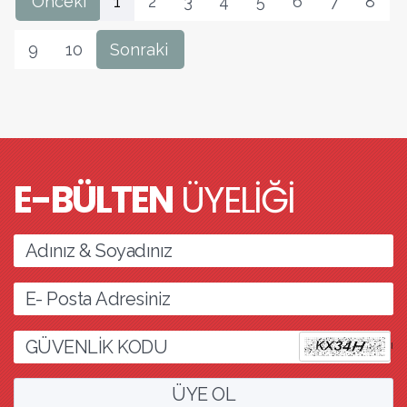
Önceki
1
2
3
4
5
6
7
8
9
10
Sonraki
E-BÜLTEN
ÜYELİĞİ
l
ÜYE OL