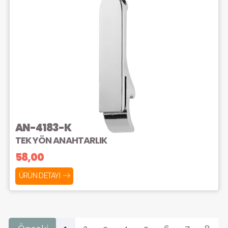
AN-4183-K
TEK YÖN ANAHTARLIK
58,00
ÜRÜN DETAYI