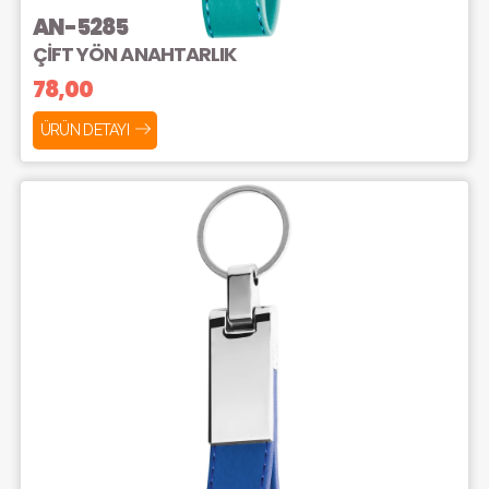
AN-5285
ÇİFT YÖN ANAHTARLIK
78,00
ÜRÜN DETAYI