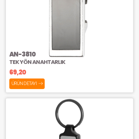
AN-3810
TEK YÖN ANAHTARLIK
69,20
ÜRÜN DETAYI