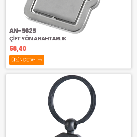
AN-5625
ÇİFT YÖN ANAHTARLIK
58,40
ÜRÜN DETAYI