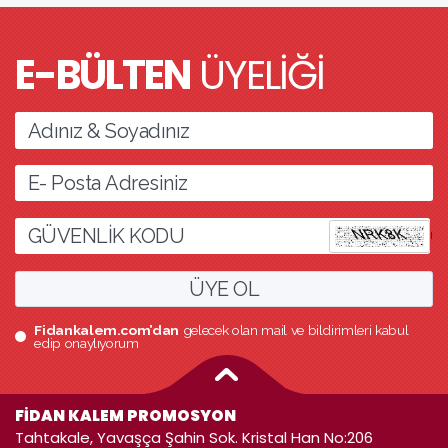
E-BÜLTEN
ÜYELİĞİ
l
ÜYE OL
Fidankalem.com’dan
gelecek olan mail ve bildirimleri kabul
edip onaylıyorum
FİDAN KALEM PROMOSYON
Tahtakale, Yavaşça Şahin Sok. Kristal Han No:206