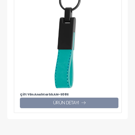
Çift Yön Anahtarlık AN-5085
ÜRÜN DETAYI