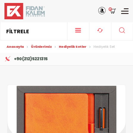
0
FİLTRELE
Anasayfa
Ürünlerimiz
Hediyelik Setler
Hediyelik Set
+90 (212) 522 13 15