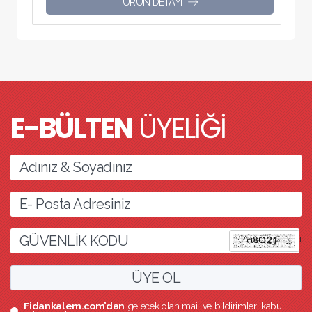
ÜRÜN DETAYI
E-BÜLTEN
ÜYELİĞİ
l
ÜYE OL
Fidankalem.com’dan
gelecek olan mail ve bildirimleri kabul