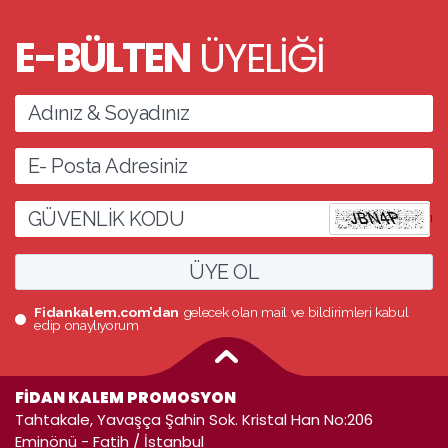
E-BÜLTEN
ÜYELİĞİ
l
ÜYE OL
Fidankalem.com’dan
gelecek olan mail ve bildirimleri kabul
edip onaylıyorum
FİDAN KALEM PROMOSYON
Tahtakale, Yavaşça Şahin Sok. Kristal Han No:206
Eminönü - Fatih / İstanbul