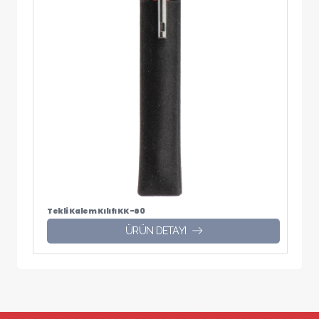
Tekli Kalem Kılıfı KK-60
ÜRÜN DETAYI