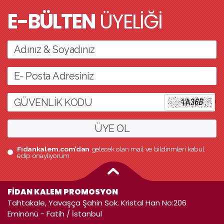
E-BÜLTEN
ÜYELİĞİ
l
ÜYE OL
Fidankalem.com’dan
gelecek olan mail ve bildirimleri kabul
edip onaylıyorum
FİDAN KALEM PROMOSYON
Tahtakale, Yavaşça Şahin Sok. Kristal Han No:206
Eminönü - Fatih / İstanbul