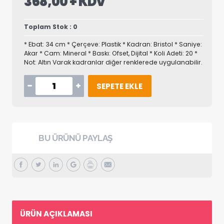
368,00 + KDV
Toplam Stok : 0
* Ebat: 34 cm * Çerçeve: Plastik * Kadran: Bristol * Saniye:
Akar * Cam: Mineral * Baskı: Ofset, Dijital * Koli Adeti: 20 *
Not: Altın Varak kadranlar diğer renklerede uygulanabilir.
SEPETE EKLE
BU ÜRÜNÜ PAYLAŞ
ÜRÜN AÇIKLAMASI