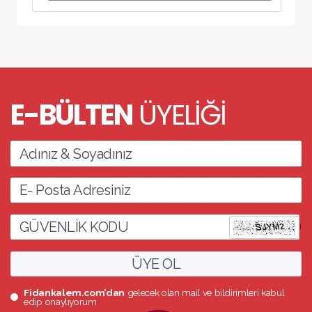
E-BÜLTEN
ÜYELİĞİ
l
ÜYE OL
Fidankalem.com’dan
gelecek olan mail ve bildirimleri kabul
edip onaylıyorum