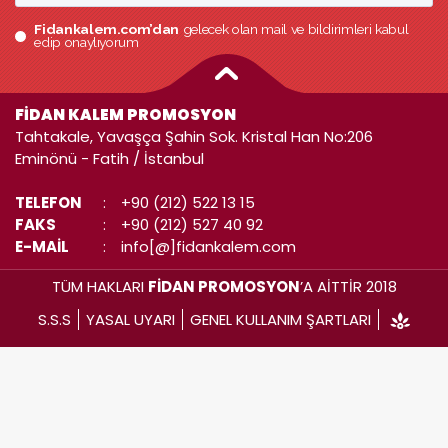
Fidankalem.com’dan
gelecek olan mail ve bildirimleri kabul
edip onaylıyorum
FİDAN KALEM PROMOSYON
Tahtakale, Yavaşça Şahin Sok. Kristal Han No:206
Eminönü - Fatih / İstanbul
TELEFON
:
+90 (212) 522 13 15
FAKS
:
+90 (212) 527 40 92
E-MAİL
:
info[@]fidankalem.com
TÜM HAKLARI
FİDAN PROMOSYON
’A AİTTİR 2018
S.S.S
YASAL UYARI
GENEL KULLANIM ŞARTLARI