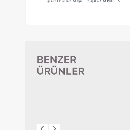
gram Parlak Kuşe * Yaprak Sayısı: 13
BENZER
ÜRÜNLER
Osmanlı Masa Takvimi
AMT-02-KRFT
ÜRÜN DETAYI