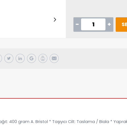
SE
Kağıt: 400 gram A. Bristol * Taşıyıcı Cilt: Taslama / Biala * Yapra