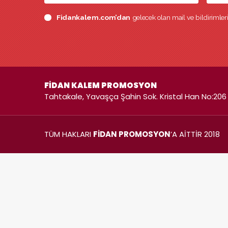
Fidankalem.com’dan
gelecek olan mail ve bildirimle
FİDAN KALEM PROMOSYON
Tahtakale, Yavaşça Şahin Sok. Kristal Han No:206 
TÜM HAKLARI
FİDAN PROMOSYON
’A AİTTİR 2018