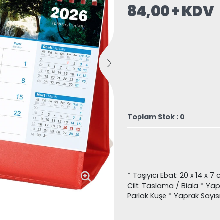
84,00 + KDV
Toplam Stok : 0
* Taşıyıcı Ebat: 20 x 14 x 7
Cilt: Taslama / Biala * Yap
Parlak Kuşe * Yaprak Sayısı: