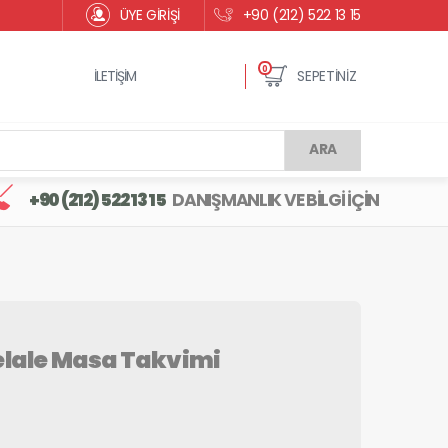
ÜYE GİRİŞİ
+90 (212) 522 13 15
0
İLETİŞİM
SEPETİNİZ
ARA
+90 (212) 522 13 15
DANIŞMANLIK VE BİLGİ İÇİN
lale Masa Takvimi