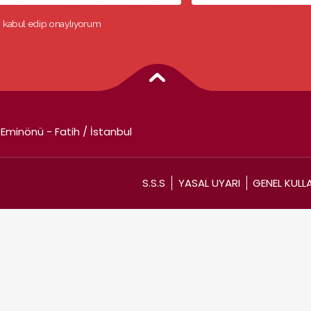
ri kabul edip onaylıyorum
Eminönü - Fatih / İstanbul
S.S.S
YASAL UYARI
GENEL KULL