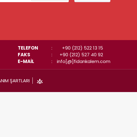
TELEFON
:
+90 (212) 522 13 15
FAKS
:
+90 (212) 527 40 92
E-MAİL
:
info[@]fidankalem.com
ANIM ŞARTLARI