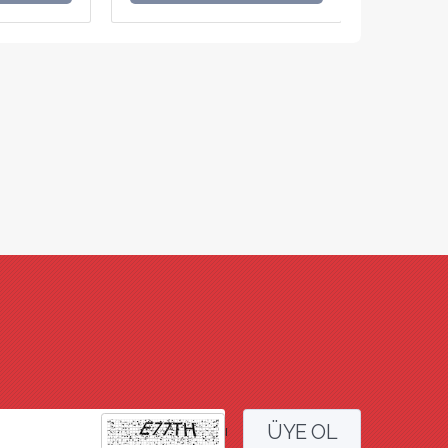
ÜYE OL
l