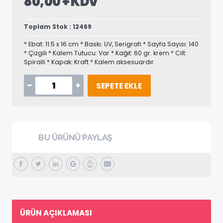
80,00 + KDV
Toplam Stok : 12469
* Ebat: 11.5 x 16 cm * Baskı: UV, Serigrafi * Sayfa Sayısı: 140
* Çizgili * Kalem Tutucu: Var * Kağıt: 60 gr. krem * Cilt:
Spiralli * Kapak: Kraft * Kalem aksesuardır.
SEPETE EKLE
BU ÜRÜNÜ PAYLAŞ
ÜRÜN AÇIKLAMASI