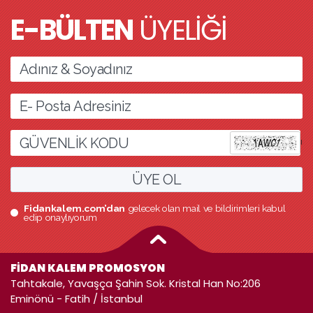
E-BÜLTEN
ÜYELİĞİ
l
ÜYE OL
Fidankalem.com’dan
gelecek olan mail ve bildirimleri kabul
edip onaylıyorum
FİDAN KALEM PROMOSYON
Tahtakale, Yavaşça Şahin Sok. Kristal Han No:206
Eminönü - Fatih / İstanbul