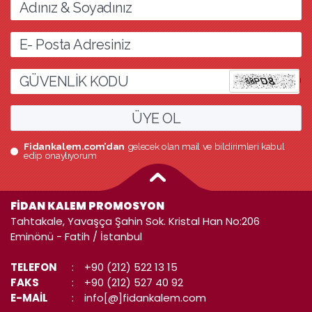
l
ÜYE OL
Fidankalem.com’dan
gelecek olan mail ve bildirimleri kabul
edip onaylıyorum
FİDAN KALEM PROMOSYON
Tahtakale, Yavaşça Şahin Sok. Kristal Han No:206
Eminönü - Fatih / İstanbul
TELEFON
:
+90 (212) 522 13 15
FAKS
:
+90 (212) 527 40 92
E-MAİL
:
info[@]fidankalem.com