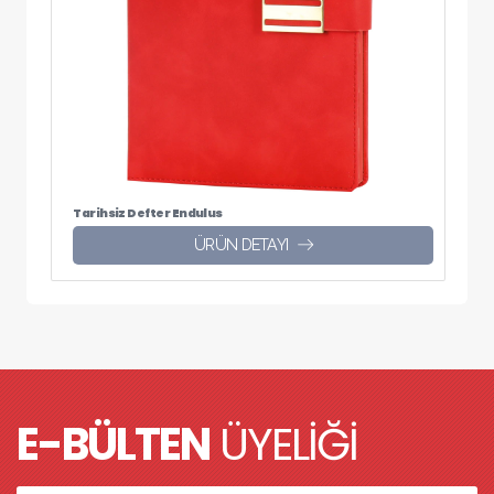
Tarihsiz Defter Endulus
ÜRÜN DETAYI
E-BÜLTEN
ÜYELİĞİ