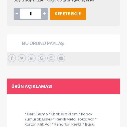
Sayfa Sayısı: 224 * Kağıt: 80 gram (Ivory) Krem
SEPETE EKLE
BU ÜRÜNÜ PAYLAŞ
ÜRÜN AÇIKLAMASI
* Deri: Termo * Ebat: 13 x 21 cm * Kapak:
Yumuşak, Esnek * Renkli Metal Toka: Var *
Karton Kılıf: Var * Kenarlar: Renkli * Baskı: