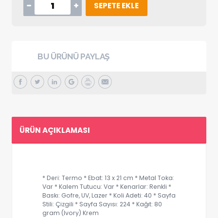
SEPETE EKLE
BU ÜRÜNÜ PAYLAŞ
ÜRÜN AÇIKLAMASI
* Deri: Termo * Ebat: 13 x 21 cm * Metal Toka:
Var * Kalem Tutucu: Var * Kenarlar: Renkli *
Baskı: Gofre, UV, Lazer * Koli Adeti: 40 * Sayfa
Stili: Çizgili * Sayfa Sayısı: 224 * Kağıt: 80
gram (Ivory) Krem