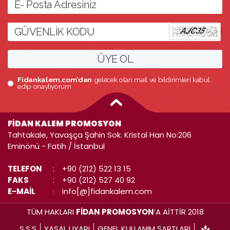
l
ÜYE OL
Fidankalem.com’dan
gelecek olan mail ve bildirimleri kabul
edip onaylıyorum
FİDAN KALEM PROMOSYON
Tahtakale, Yavaşça Şahin Sok. Kristal Han No:206
Eminönü - Fatih / İstanbul
TELEFON
:
+90 (212) 522 13 15
FAKS
:
+90 (212) 527 40 92
E-MAİL
:
info[@]fidankalem.com
TÜM HAKLARI
FİDAN PROMOSYON
’A AİTTİR 2018
S.S.S
YASAL UYARI
GENEL KULLANIM ŞARTLARI