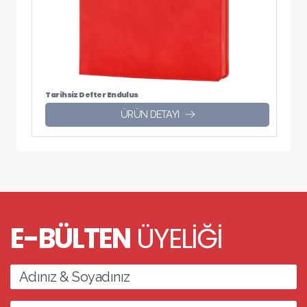
Tarihsiz Defter Endulus
ÜRÜN DETAYI
E-BÜLTEN
ÜYELİĞİ