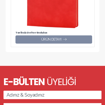
Tarihsiz Defter Endulus
ÜRÜN DETAYI
E-BÜLTEN
ÜYELİĞİ