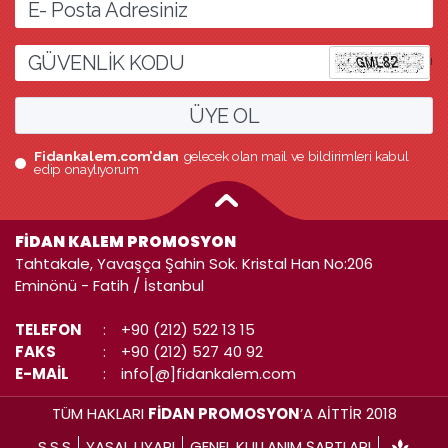
l
ÜYE OL
Fidankalem.com’dan
gelecek olan mail ve bildirimleri kabul
edip onaylıyorum
FİDAN KALEM PROMOSYON
Tahtakale, Yavaşça Şahin Sok. Kristal Han No:206
Eminönü - Fatih / İstanbul
TELEFON
:
+90 (212) 522 13 15
FAKS
:
+90 (212) 527 40 92
E-MAİL
:
info[@]fidankalem.com
TÜM HAKLARI
FİDAN PROMOSYON
’A AİTTİR 2018
S.S.S
YASAL UYARI
GENEL KULLANIM ŞARTLARI