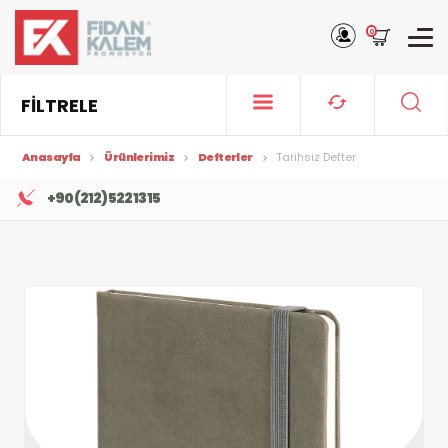
0
FİLTRELE
Anasayfa
Ürünlerimiz
Defterler
Tarihsiz Defter
+90 (212) 522 13 15