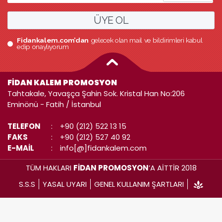
ÜYE OL
Fidankalem.com’dan
gelecek olan mail ve bildirimleri kabul
edip onaylıyorum
FİDAN KALEM PROMOSYON
Tahtakale, Yavaşça Şahin Sok. Kristal Han No:206
Eminönü - Fatih / İstanbul
TELEFON
:
+90 (212) 522 13 15
FAKS
:
+90 (212) 527 40 92
E-MAİL
:
info[@]fidankalem.com
TÜM HAKLARI
FİDAN PROMOSYON
’A AİTTİR 2018
S.S.S
YASAL UYARI
GENEL KULLANIM ŞARTLARI