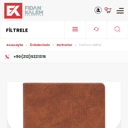
0
FİLTRELE
Anasayfa
Ürünlerimiz
Defterler
Tarihsiz Defter
+90 (212) 522 13 15