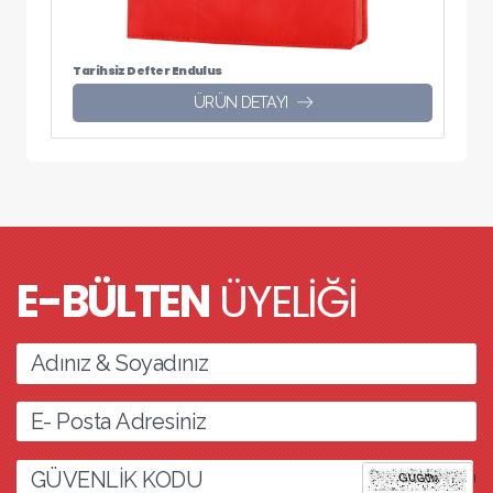
Tarihsiz Defter Endulus
ÜRÜN DETAYI
E-BÜLTEN
ÜYELİĞİ
l