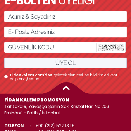
E-BÜLTEN
ÜYELİĞİ
l
ÜYE OL
Fidankalem.com’dan
gelecek olan mail ve bildirimleri kabul
edip onaylıyorum
FİDAN KALEM PROMOSYON
Tahtakale, Yavaşça Şahin Sok. Kristal Han No:206
Eminönü - Fatih / İstanbul
TELEFON
:
+90 (212) 522 13 15