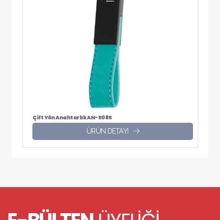
Çift Yön Anahtarlık AN-5085
ÜRÜN DETAYI