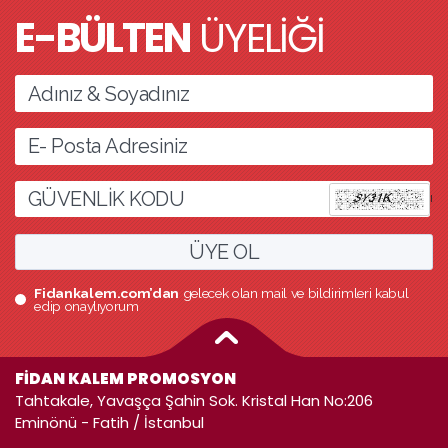
E-BÜLTEN
ÜYELİĞİ
l
ÜYE OL
Fidankalem.com’dan
gelecek olan mail ve bildirimleri kabul
edip onaylıyorum
FİDAN KALEM PROMOSYON
Tahtakale, Yavaşça Şahin Sok. Kristal Han No:206
Eminönü - Fatih / İstanbul