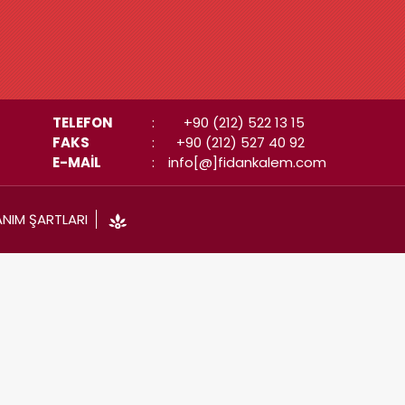
TELEFON
:
+90 (212) 522 13 15
FAKS
:
+90 (212) 527 40 92
E-MAİL
:
info[@]fidankalem.com
ANIM ŞARTLARI