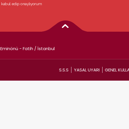
ri kabul edip onaylıyorum
Eminönü - Fatih / İstanbul
S.S.S
YASAL UYARI
GENEL KULL