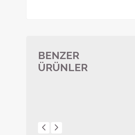
BENZER
ÜRÜNLER
Tükenmez Kalem 0555-
860
ÜRÜN DETAYI