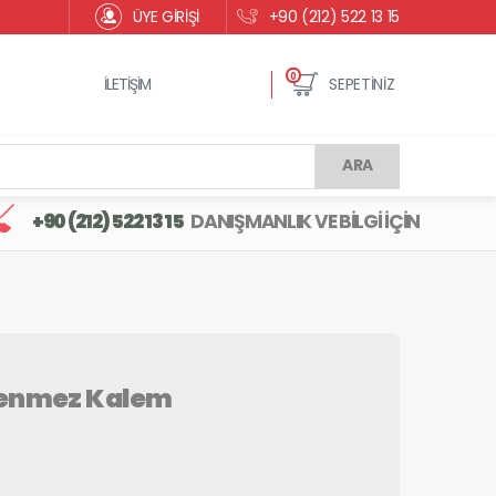
ÜYE GİRİŞİ
+90 (212) 522 13 15
0
İLETİŞİM
SEPETİNİZ
ARA
+90 (212) 522 13 15
DANIŞMANLIK VE BİLGİ İÇİN
kenmez Kalem