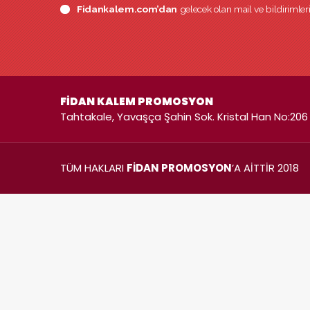
Fidankalem.com’dan
gelecek olan mail ve bildirimle
FİDAN KALEM PROMOSYON
Tahtakale, Yavaşça Şahin Sok. Kristal Han No:206 
TÜM HAKLARI
FİDAN PROMOSYON
’A AİTTİR 2018