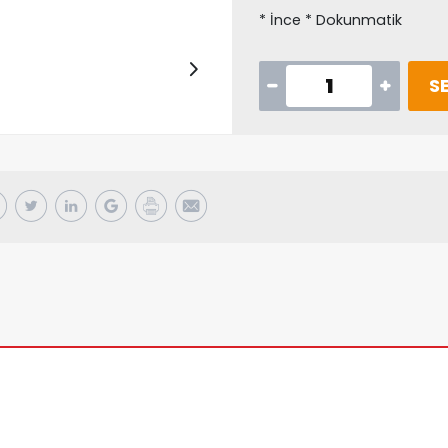
* İnce * Dokunmatik
SE