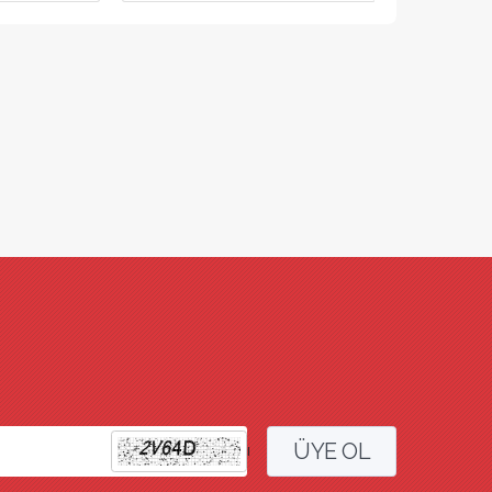
ÜYE OL
l