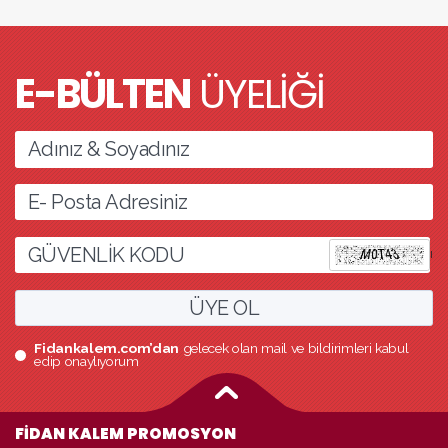
E-BÜLTEN
ÜYELİĞİ
l
ÜYE OL
Fidankalem.com’dan
gelecek olan mail ve bildirimleri kabul
edip onaylıyorum
FİDAN KALEM PROMOSYON