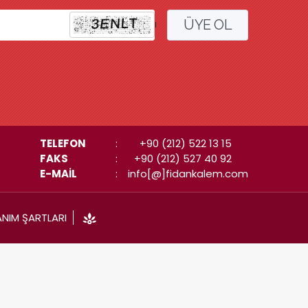
ÜYE OL
l
TELEFON
:
+90 (212) 522 13 15
FAKS
:
+90 (212) 527 40 92
E-MAİL
:
info[@]fidankalem.com
ANIM ŞARTLARI