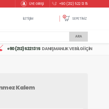
ÜYE GİRİŞİ
+90 (212) 522 13 15
0
İLETİŞİM
SEPETİNİZ
ARA
+90 (212) 522 13 15
DANIŞMANLIK VE BİLGİ İÇİN
enmez Kalem