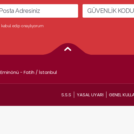
ri kabul edip onaylıyorum
Eminönü - Fatih / İstanbul
S.S.S
YASAL UYARI
GENEL KULL