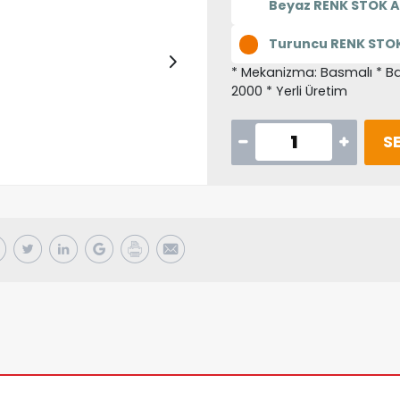
Beyaz RENK STOK A
Turuncu RENK STOK
* Mekanizma: Basmalı * Bas
2000 * Yerli Üretim
SE