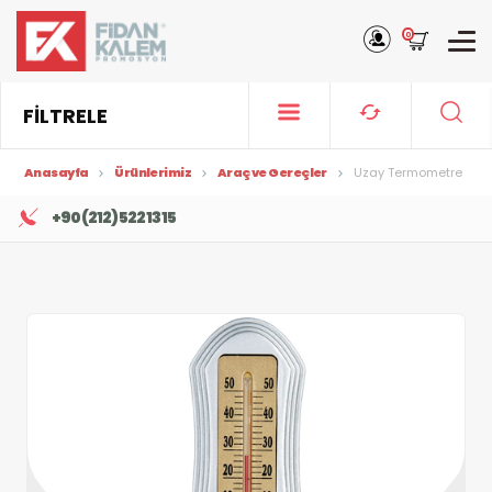
0
FİLTRELE
Anasayfa
Ürünlerimiz
Araç ve Gereçler
Uzay Termometre
+90 (212) 522 13 15