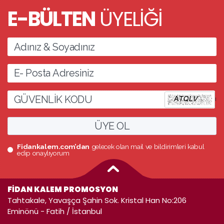
E-BÜLTEN
ÜYELİĞİ
l
ÜYE OL
Fidankalem.com’dan
gelecek olan mail ve bildirimleri kabul
edip onaylıyorum
FİDAN KALEM PROMOSYON
Tahtakale, Yavaşça Şahin Sok. Kristal Han No:206
Eminönü - Fatih / İstanbul