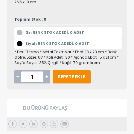
26,5 x 19 cm
Toplam Stok : 0
Gri RENK STOK ADEDİ: 0 ADET
Siyah RENK STOK ADEDİ: 0 ADET
* Deri: Termo * Metal Toka: Var * Ebat: 18 x 23 cm * Baskı:
Gofre, Lazer, UV * Koli Adeti: 30 * Ajanda Ebat: 15 x 21 cm *
Sayfa Sayısı: 352, Çizgili * Kağıt: 70 gram krem
SEPETE EKLE
BU ÜRÜNÜ PAYLAŞ