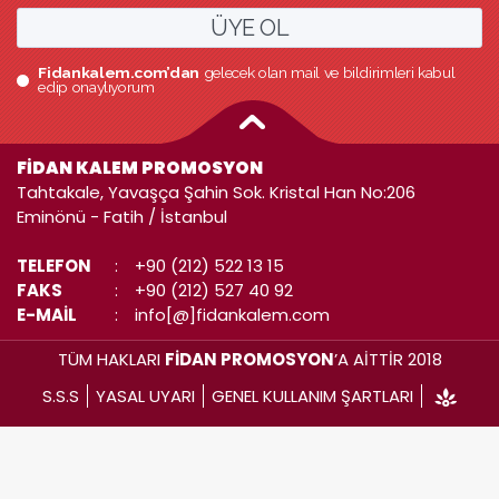
ÜYE OL
Fidankalem.com’dan
gelecek olan mail ve bildirimleri kabul
edip onaylıyorum
FİDAN KALEM PROMOSYON
Tahtakale, Yavaşça Şahin Sok. Kristal Han No:206
Eminönü - Fatih / İstanbul
TELEFON
:
+90 (212) 522 13 15
FAKS
:
+90 (212) 527 40 92
E-MAİL
:
info[@]fidankalem.com
TÜM HAKLARI
FİDAN PROMOSYON
’A AİTTİR 2018
S.S.S
YASAL UYARI
GENEL KULLANIM ŞARTLARI