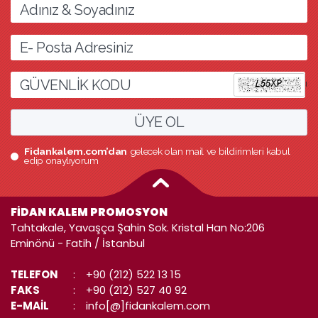
l
ÜYE OL
Fidankalem.com’dan
gelecek olan mail ve bildirimleri kabul
edip onaylıyorum
FİDAN KALEM PROMOSYON
Tahtakale, Yavaşça Şahin Sok. Kristal Han No:206
Eminönü - Fatih / İstanbul
TELEFON
:
+90 (212) 522 13 15
FAKS
:
+90 (212) 527 40 92
E-MAİL
:
info[@]fidankalem.com