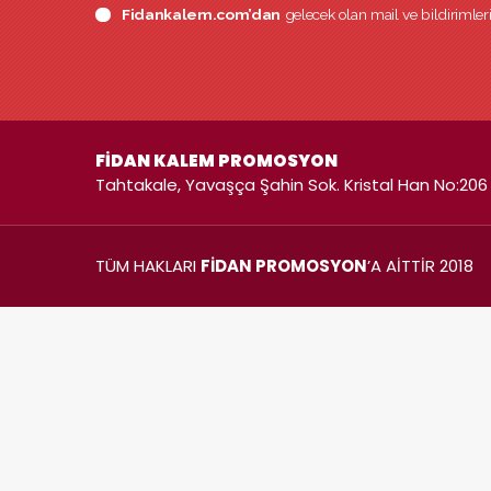
Fidankalem.com’dan
gelecek olan mail ve bildirimle
FİDAN KALEM PROMOSYON
Tahtakale, Yavaşça Şahin Sok. Kristal Han No:206 
TÜM HAKLARI
FİDAN PROMOSYON
’A AİTTİR 2018