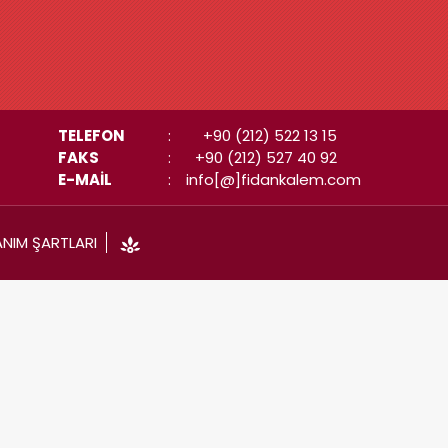
TELEFON
:
+90 (212) 522 13 15
FAKS
:
+90 (212) 527 40 92
E-MAİL
:
info[@]fidankalem.com
ANIM ŞARTLARI