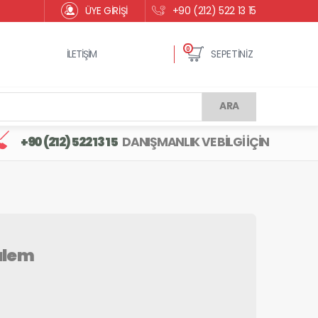
ÜYE GİRİŞİ
+90 (212) 522 13 15
0
İLETİŞİM
SEPETİNİZ
ARA
+90 (212) 522 13 15
DANIŞMANLIK VE BİLGİ İÇİN
Kalem