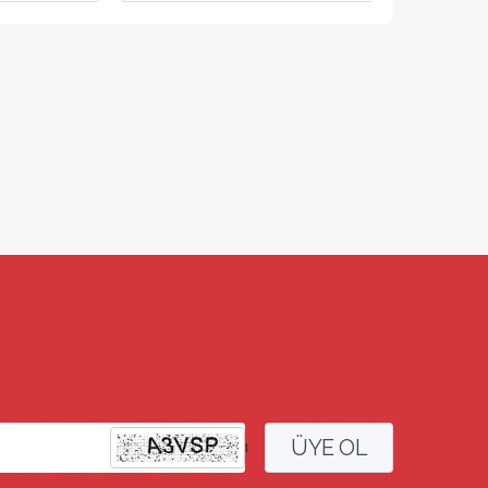
ÜYE OL
l