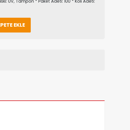
kı: UV, Tampon * Paket Adeti: 100 * Koli Adeti:
PETE EKLE