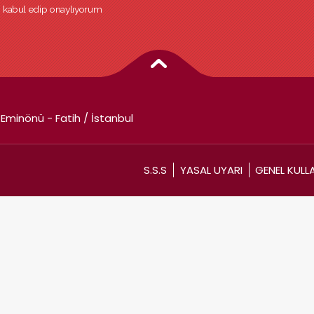
ri kabul edip onaylıyorum
Eminönü - Fatih / İstanbul
S.S.S
YASAL UYARI
GENEL KULL