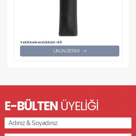
Tekli Kalem Kılıfı KK-60
ÜRÜN DETAYI
E-BÜLTEN
ÜYELİĞİ