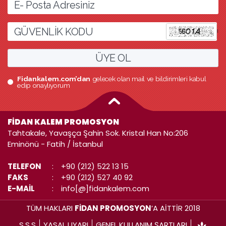
l
ÜYE OL
Fidankalem.com’dan
gelecek olan mail ve bildirimleri kabul
edip onaylıyorum
FİDAN KALEM PROMOSYON
Tahtakale, Yavaşça Şahin Sok. Kristal Han No:206
Eminönü - Fatih / İstanbul
TELEFON
:
+90 (212) 522 13 15
FAKS
:
+90 (212) 527 40 92
E-MAİL
:
info[@]fidankalem.com
TÜM HAKLARI
FİDAN PROMOSYON
’A AİTTİR 2018
S.S.S
YASAL UYARI
GENEL KULLANIM ŞARTLARI