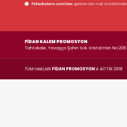
Fidankalem.com’dan
gelecek olan mail ve bildirimle
FİDAN KALEM PROMOSYON
Tahtakale, Yavaşça Şahin Sok. Kristal Han No:206 
TÜM HAKLARI
FİDAN PROMOSYON
’A AİTTİR 2018