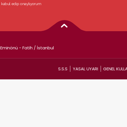
ri kabul edip onaylıyorum
Eminönü - Fatih / İstanbul
S.S.S
YASAL UYARI
GENEL KULL