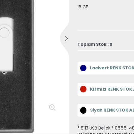
16 GB
Toplam Stok : 0
Lacivert RENK STOK
Kırmızı RENK STOK 
Siyah RENK STOK AD
* 8113 USB Bellek * 0555