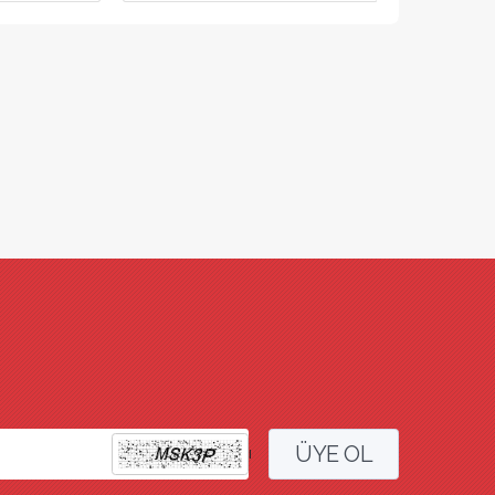
ÜYE OL
l