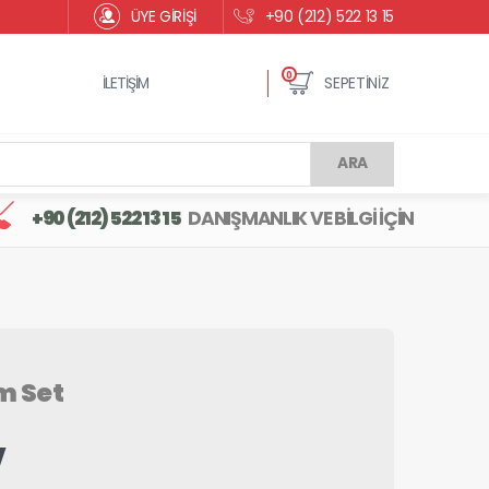
ÜYE GİRİŞİ
+90 (212) 522 13 15
0
İLETİŞİM
SEPETİNİZ
ARA
+90 (212) 522 13 15
DANIŞMANLIK VE BİLGİ İÇİN
m Set
V