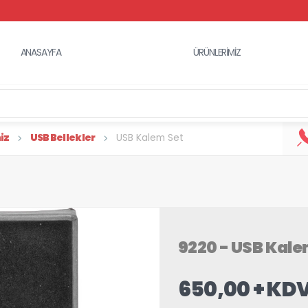
ANASAYFA
ÜRÜNLERİMİZ
iz
USB Bellekler
USB Kalem Set
9220 - USB Kale
650,00 + KD