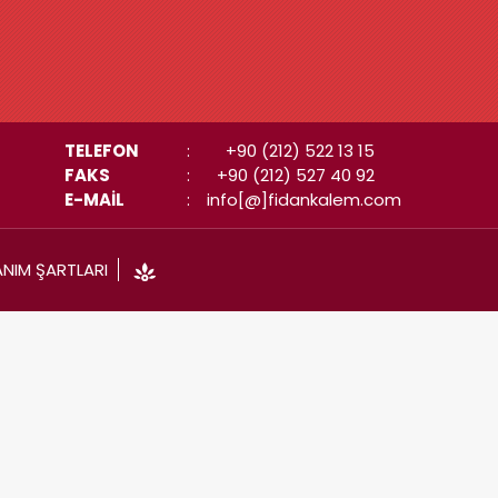
TELEFON
:
+90 (212) 522 13 15
FAKS
:
+90 (212) 527 40 92
E-MAİL
:
info[@]fidankalem.com
ANIM ŞARTLARI