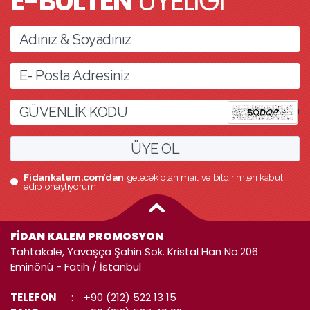
E-BÜLTEN
ÜYELİĞİ
l
ÜYE OL
Fidankalem.com’dan
gelecek olan mail ve bildirimleri kabul
edip onaylıyorum
FİDAN KALEM PROMOSYON
Tahtakale, Yavaşça Şahin Sok. Kristal Han No:206
Eminönü - Fatih / İstanbul
TELEFON
:
+90 (212) 522 13 15