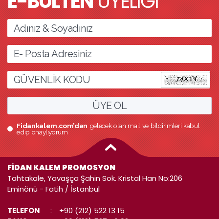
E-BÜLTEN
ÜYELİĞİ
l
ÜYE OL
Fidankalem.com’dan
gelecek olan mail ve bildirimleri kabul
edip onaylıyorum
FİDAN KALEM PROMOSYON
Tahtakale, Yavaşça Şahin Sok. Kristal Han No:206
Eminönü - Fatih / İstanbul
TELEFON
:
+90 (212) 522 13 15